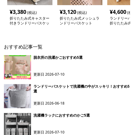
¥
3,380
¥
3,120
¥
4,600
(税込)
(税込)
(税込
折りたたみ式キャスター
折りたたみ式メッシュラ
ランドリーバス
付きランドリーバスケッ
ンドリーバスケット
折りたたみ式キ
ト
付きランドリー
おすすめ記事一覧
脱衣所の洗濯かごおすすめ5選
更新日
2026-07-10
ランドリーバスケットで洗濯機の中がスッキリ！おすすめ5
選
更新日
2026-06-18
洗濯機ラックにおすすめのかご5選
更新日
2026-07-10