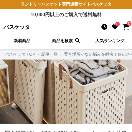
ランドリーバスケット
専門通販サイト
バスケッタ
10,000
円以上のご購入で送料無料
0
0
バスケッタ
新着商品
商品を検索
人気ランキング
バスケッタ TOP
›
記事一覧
›
置き場所がない悩みを解決！狭いス