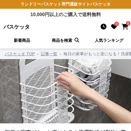
ランドリーバスケット
専門通販サイト
バスケッタ
10,000
円以上のご購入で送料無料
0
0
バスケッタ
新着商品
商品を検索
人気ランキング
バスケッタ TOP
›
記事一覧
›
毎日の家事がもっと楽になる！洗濯