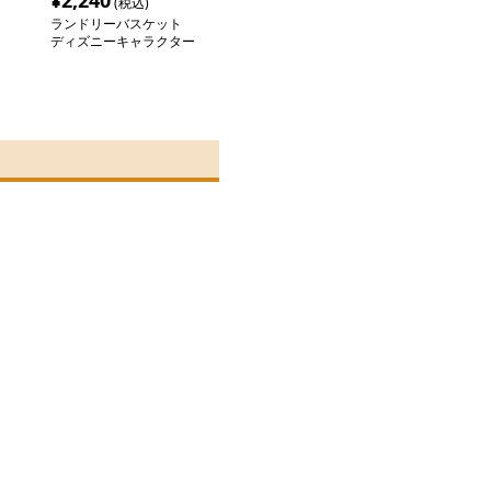
¥
2,240
(税込)
ランドリーバスケット
ディズニーキャラクター
折りたたみ収納かご