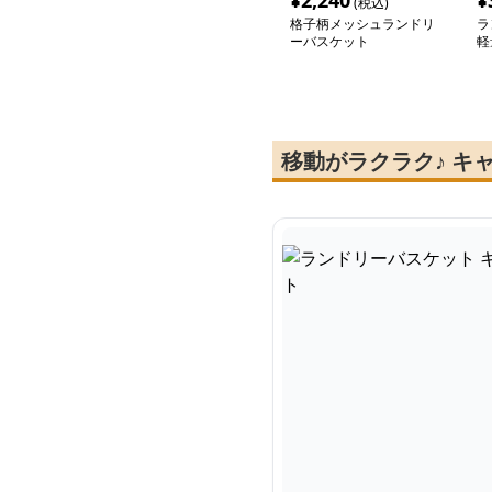
¥
2,240
¥
(税込)
格子柄メッシュランドリ
ラ
ーバスケット
軽
ご
移動がラクラク♪ キ