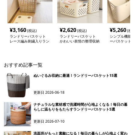
¥
3,160
¥
2,620
¥
5,260
(税込)
(税込)
(税込
ランドリーバスケット
ランドリーバスケット
シンプル機能的
レース編み刺繍入りラン
かわいい表情の整理収納
ーバスケット
ドリー収納
バスケット
おすすめ記事一覧
ぬいぐるみ収納に最適！ランドリーバスケット15選
更新日
2026-06-18
ナチュラルな素材感で洗濯時間が心地よくなる！毎日の暮
らしに温もりをもたらすランドリーバスケット5選
更新日
2026-07-10
洗面所がもっと素敵になる！毎日の暮らしが心地よく変わ