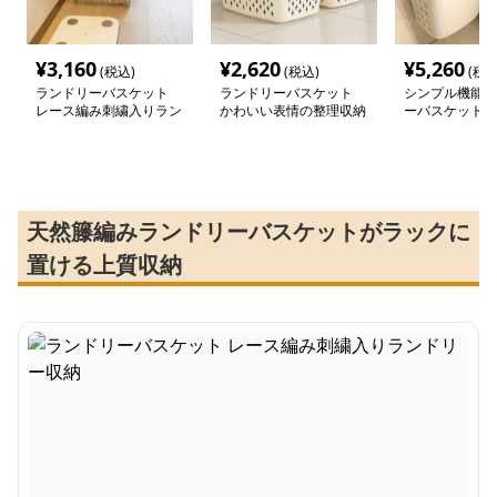
¥
3,160
¥
2,620
¥
5,260
(税込)
(税込)
(税込
ランドリーバスケット
ランドリーバスケット
シンプル機能的
レース編み刺繍入りラン
かわいい表情の整理収納
ーバスケット
ドリー収納
バスケット
天然籐編みランドリーバスケットがラックに
置ける上質収納