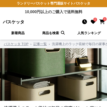
ランドリーバスケット
専門通販サイト
バスケッタ
10,000
円以上のご購入で送料無料
0
0
バスケッタ
新着商品
商品を検索
人気ランキング
バスケッタ TOP
›
記事一覧
›
洗濯機上のラック収納で毎日の家事