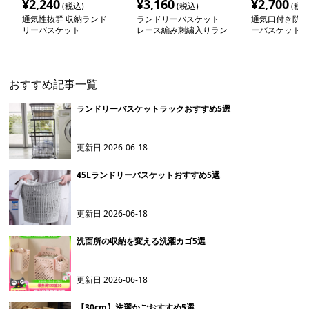
¥
2,240
¥
3,160
¥
2,700
(税込)
(税込)
(税込
通気性抜群 収納ランド
ランドリーバスケット
通気口付き防湿
リーバスケット
レース編み刺繍入りラン
ーバスケット
ドリー収納
おすすめ記事一覧
ランドリーバスケットラックおすすめ5選
更新日
2026-06-18
45Lランドリーバスケットおすすめ5選
更新日
2026-06-18
洗面所の収納を変える洗濯カゴ5選
更新日
2026-06-18
【30cm】洗濯かごおすすめ5選