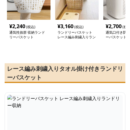
¥
2,240
¥
3,160
¥
2,700
(税込)
(税込)
(税込
通気性抜群 収納ランド
ランドリーバスケット
通気口付き防湿
リーバスケット
レース編み刺繍入りラン
ーバスケット
ドリー収納
レース編み刺繍入りタオル掛け付きランドリ
ーバスケット