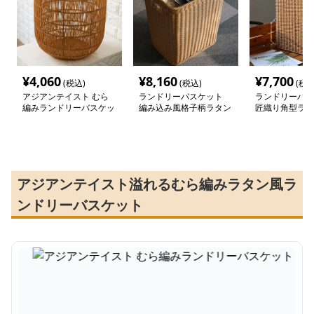
¥
4,060
¥
8,160
¥
7,700
(税込)
(税込)
(税込
アジアンテイスト むら
ランドリーバスケット
ランドリーバス
編みランドリーバスケッ
編み込み風格子柄ラタン
匠織り角型ラタ
ト
調バスケット
ット
アジアンテイスト溢れるむら編みラタン風ラ
ンドリーバスケット