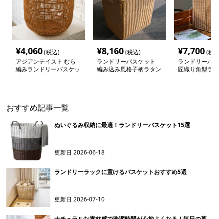
¥
4,060
¥
8,160
¥
7,700
(税込)
(税込)
(税込
アジアンテイスト むら
ランドリーバスケット
ランドリーバス
編みランドリーバスケッ
編み込み風格子柄ラタン
匠織り角型ラタ
ト
調バスケット
ット
おすすめ記事一覧
ぬいぐるみ収納に最適！ランドリーバスケット15選
更新日
2026-06-18
ランドリーラックに置けるバスケットおすすめ5選
更新日
2026-07-10
ナチュラルな素材感で洗濯時間が心地よくなる！毎日の暮