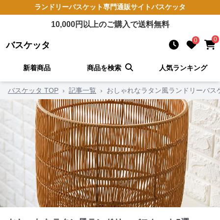
ランドリーバスケット
専門通販サイト
バスケッタ
10,000
円以上のご購入で送料無料
0
0
バスケッタ
新着商品
商品を検索
人気ランキング
バスケッタ TOP
›
記事一覧
›
おしゃれなラタン風ランドリーバス