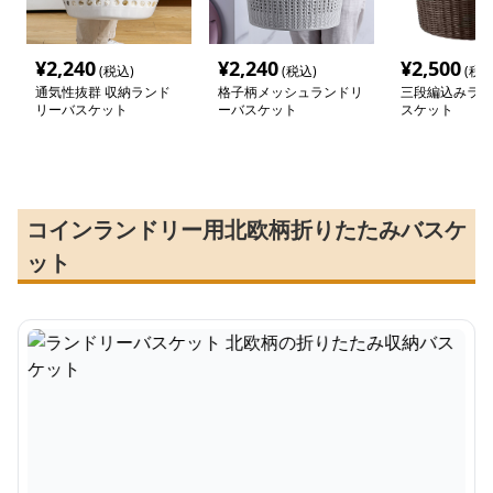
¥
2,240
¥
2,240
¥
2,500
(税込)
(税込)
(税込
通気性抜群 収納ランド
格子柄メッシュランドリ
三段編込みラン
リーバスケット
ーバスケット
スケット
コインランドリー用北欧柄折りたたみバスケ
ット