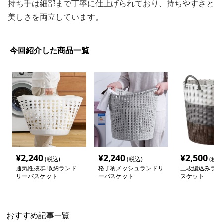
持ち手は細部まで丁寧に仕上げられており、持ちやすさと
美しさを両立しています。
今回紹介した商品一覧
¥
2,240
¥
2,240
¥
2,500
(税込)
(税込)
(税込
通気性抜群 収納ランド
格子柄メッシュランドリ
三段編込みラン
リーバスケット
ーバスケット
スケット
おすすめ記事一覧