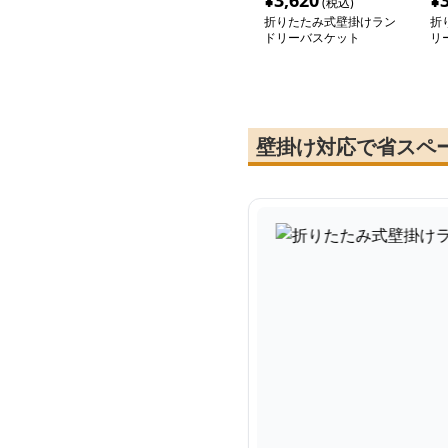
¥
3,620
¥
(税込)
折りたたみ式壁掛けラン
折
ドリーバスケット
リ
壁掛け対応で省スペ