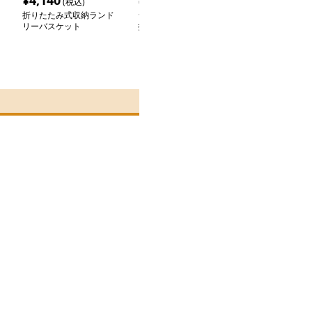
¥
4,140
¥
2,540
¥
3,380
(税込)
(税込)
(税込
折りたたみ式収納ランド
ランドリーバスケット
折りたたみ式キ
リーバスケット
折りたたみ式メッシュ収
付きランドリー
納かご
ト