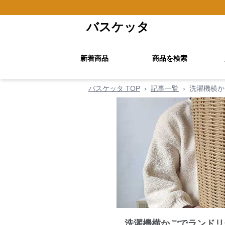
バスケッタ
新着商品
商品を検索
バスケッタ TOP
›
記事一覧
›
洗濯機横か
洗濯機横かごでランドリ