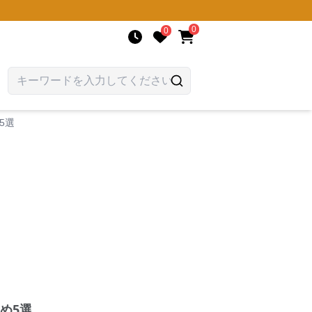
0
0
5選
め5選