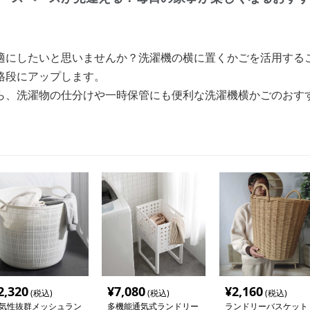
適にしたいと思いませんか？洗濯機の横に置くかごを活用する
格段にアップします。
ら、洗濯物の仕分けや一時保管にも便利な洗濯機横かごのおす
2,320
¥
7,080
¥
2,160
(税込)
(税込)
(税込)
気性抜群メッシュラン
多機能通気式ランドリー
ランドリーバスケット