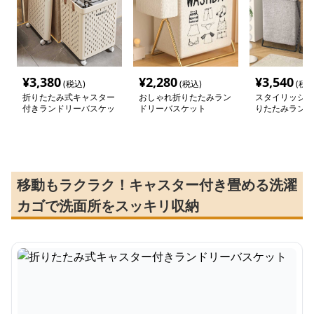
¥
3,380
¥
2,280
¥
3,540
(税込)
(税込)
(税込
折りたたみ式キャスター
おしゃれ折りたたみラン
スタイリッシュ
付きランドリーバスケッ
ドリーバスケット
りたたみランド
ト
ケット
移動もラクラク！キャスター付き畳める洗濯
カゴで洗面所をスッキリ収納