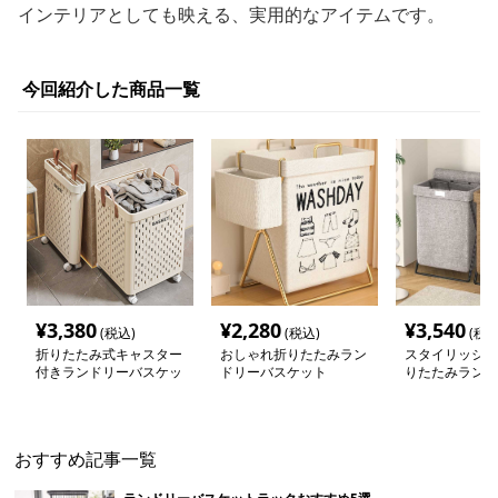
インテリアとしても映える、実用的なアイテムです。
今回紹介した商品一覧
¥
3,380
¥
2,280
¥
3,540
(税込)
(税込)
(税込
折りたたみ式キャスター
おしゃれ折りたたみラン
スタイリッシュ
付きランドリーバスケッ
ドリーバスケット
りたたみランド
ト
ケット
おすすめ記事一覧