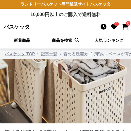
ランドリーバスケット
専門通販サイト
バスケッタ
10,000
円以上のご購入で送料無料
0
0
バスケッタ
新着商品
商品を検索
人気ランキング
バスケッタ TOP
›
記事一覧
›
畳める洗濯カゴで収納スペースが有