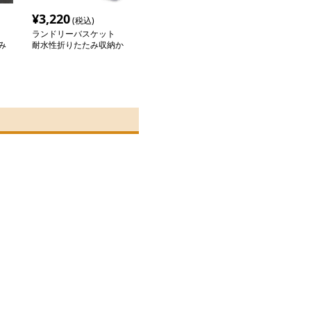
¥
3,220
(税込)
ランドリーバスケット
み
耐水性折りたたみ収納か
ご