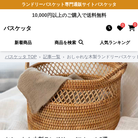
ランドリーバスケット
専門通販サイト
バスケッタ
10,000
円以上のご購入で送料無料
0
0
バスケッタ
新着商品
商品を検索
人気ランキング
バスケッタ TOP
›
記事一覧
›
おしゃれな木製ランドリーバスケッ