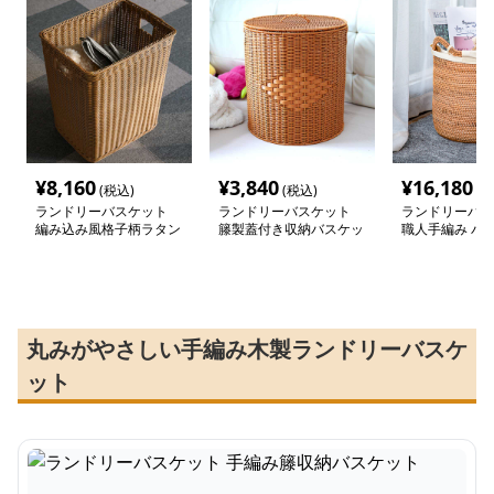
¥
8,160
¥
3,840
¥
16,180
(税込)
(税込)
(税
ランドリーバスケット
ランドリーバスケット
ランドリーバス
編み込み風格子柄ラタン
籐製蓋付き収納バスケッ
職人手編み バ
調バスケット
ト
収納かご
丸みがやさしい手編み木製ランドリーバスケ
ット