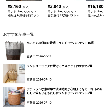
¥
8,160
¥
3,840
¥
16,180
(税込)
(税込)
(税
ランドリーバスケット
ランドリーバスケット
ランドリーバス
編み込み風格子柄ラタン
籐製蓋付き収納バスケッ
職人手編み バ
調バスケット
ト
収納かご
おすすめ記事一覧
ぬいぐるみ収納に最適！ランドリーバスケット15選
更新日
2026-06-18
ランドリーラックに置けるバスケットおすすめ5選
更新日
2026-07-10
ナチュラルな素材感で洗濯時間が心地よくなる！毎日の暮
らしに温もりをもたらすランドリーバスケット5選
更新日
2026-07-10