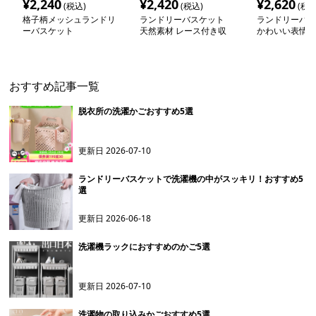
¥
2,240
¥
2,420
¥
2,620
(税込)
(税込)
(税込
格子柄メッシュランドリ
ランドリーバスケット
ランドリーバス
ーバスケット
天然素材 レース付き収
かわいい表情の
納かご
バスケット
おすすめ記事一覧
脱衣所の洗濯かごおすすめ5選
更新日
2026-07-10
ランドリーバスケットで洗濯機の中がスッキリ！おすすめ5
選
更新日
2026-06-18
洗濯機ラックにおすすめのかご5選
更新日
2026-07-10
洗濯物の取り込みかごおすすめ5選