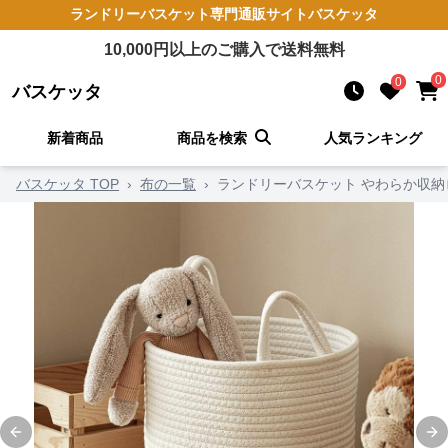
ランドリーバスケット
専門通販サイト
バスケッタ
10,000
円以上のご購入で送料無料
0
0
バスケッタ
新着商品
商品を検索
人気ランキング
バスケッタ TOP
›
布の一覧
›
ランドリーバスケット やわらか収
Previous slide
Ne