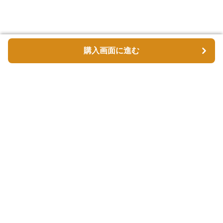
購入画面に進む
購入画面に進む
バスケッタ
について
会社概要