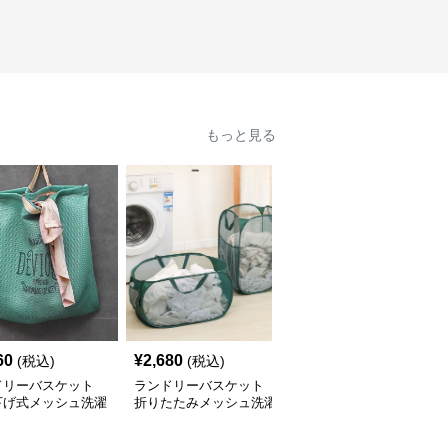
もっと見る
60
¥
2,680
¥
3,640
(税込)
(税込)
(税込)
ドリーバスケット
ランドリーバスケット
ランドリーバスケット
下げ式メッシュ洗濯
折りたたみメッシュ洗濯
かわいいパンダ柄折りた
バッグ
かご
たみ収納かご