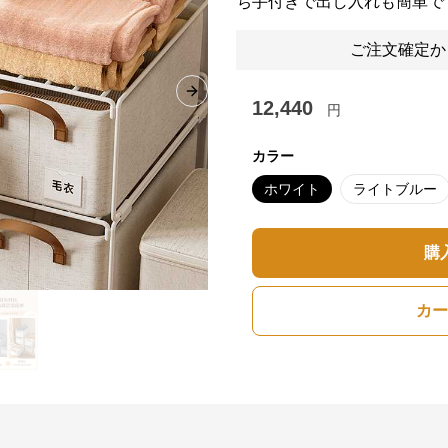
ち手付きで出し入れも簡単で
ご注文確定か
Next slide
12,440
円
カラー
ホワイト
ライトブルー
購
カー