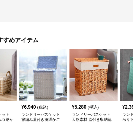
すすめアイテム
¥
6,940
¥
5,280
¥
2,3
(税込)
(税込)
ケット
ランドリーバスケット
ランドリーバスケット
ラン
み収納か
籐編み蓋付き洗濯かご
天然素材 蓋付き収納籠
吊り
収納