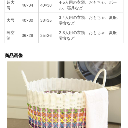
超大
4-5人用の衣類、おもちゃ、ボー
46×34
40×38
号
ル、寝具など
3-4人用の衣類、おもちゃ、夏服、
大号
40×30
38×35
零食など
碎空
2-3人用の衣類、おもちゃ、夏服、
36×28
35×26
筒
零食など
商品画像