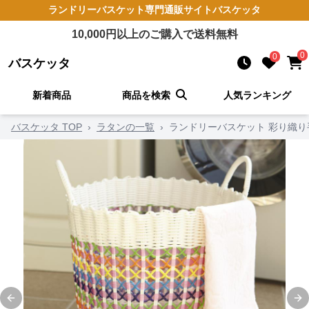
ランドリーバスケット
専門通販サイト
バスケッタ
10,000
円以上のご購入で送料無料
0
0
バスケッタ
新着商品
商品を検索
人気ランキング
バスケッタ TOP
›
ラタンの一覧
›
ランドリーバスケット 彩り織
Previous slide
Ne