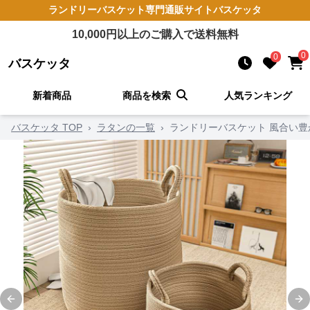
ランドリーバスケット
専門通販サイト
バスケッタ
10,000
円以上のご購入で送料無料
0
0
バスケッタ
新着商品
商品を検索
人気ランキング
バスケッタ TOP
›
ラタンの一覧
›
ランドリーバスケット 風合い豊
Previous slide
Ne