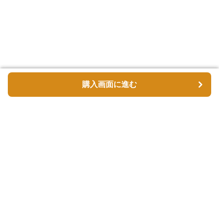
購入画面に進む
購入画面に進む
バスケッタ
について