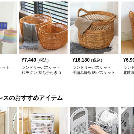
¥
7,440
¥
16,180
¥
6,9
(税込)
(税込)
ケット
ランドリーバスケット
ランドリーバスケット
ラン
和モダン 持ち手付き収
手編み籐収納バスケット
北欧
納かご
レス
のおすすめアイテム