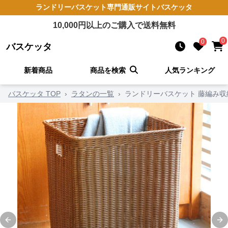
ランドリーバスケット
専門通販サイト
バスケッタ
10,000
円以上のご購入で送料無料
0
0
バスケッタ
新着商品
商品を検索
人気ランキング
バスケッタ TOP
›
ラタンの一覧
›
ランドリーバスケット 藤編み収
Previous slide
Ne