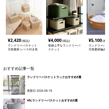
¥
2,420
¥
4,000
¥
5,100
(税込)
(税込)
(税込
ランドリーバスケット
収納上手なランドリーバ
ランドリーバス
天然素材 レース付き収
スケット
天然素材編み込
納かご
ご
おすすめ記事一覧
ランドリーバスケットラックおすすめ5選
更新日
2026-06-18
45Lランドリーバスケットおすすめ5選