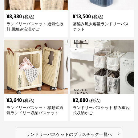
¥
8,380
¥
13,500
(税込)
(税込)
ランドリーバスケット 通気性抜
藤編み風大容量ランドリーバス
群 籐編み洗濯かご
ケット
¥
3,640
¥
2,880
(税込)
(税込)
ランドリーバスケット 移動式通
ランドリーバスケット 積み重ね
気ランドリー収納バスケット
式収納かご
›
ランドリーバスケット
の
プラスチック
一覧へ