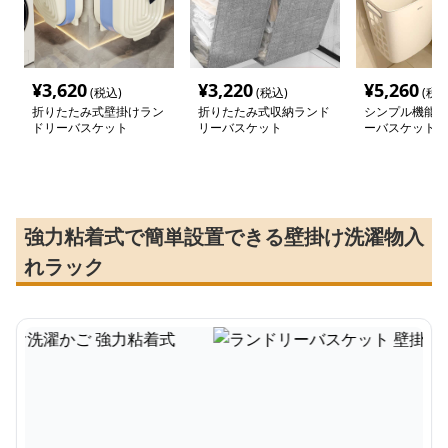
¥
3,620
¥
3,220
¥
5,260
(税込)
(税込)
(税込
折りたたみ式壁掛けラン
折りたたみ式収納ランド
シンプル機能的
ドリーバスケット
リーバスケット
ーバスケット
強力粘着式で簡単設置できる壁掛け洗濯物入
れラック