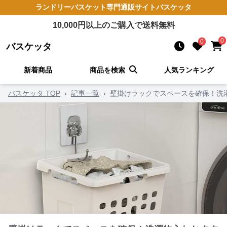
ランドリーバスケット
専門通販サイト
バスケッタ
10,000
円以上のご購入で送料無料
0
0
バスケッタ
新着商品
商品を検索
人気ランキング
バスケッタ TOP
›
記事一覧
›
壁掛けラックでスペースを確保！洗