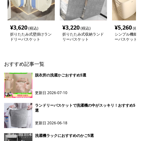
¥
3,620
¥
3,220
¥
5,260
(税込)
(税込)
(税込
折りたたみ式壁掛けラン
折りたたみ式収納ランド
シンプル機能的
ドリーバスケット
リーバスケット
ーバスケット
おすすめ記事一覧
脱衣所の洗濯かごおすすめ5選
更新日
2026-07-10
ランドリーバスケットで洗濯機の中がスッキリ！おすすめ5
選
更新日
2026-06-18
洗濯機ラックにおすすめのかご5選