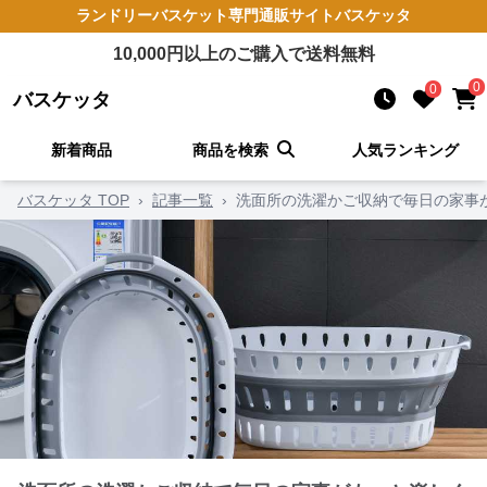
ランドリーバスケット
専門通販サイト
バスケッタ
10,000
円以上のご購入で送料無料
0
0
バスケッタ
新着商品
商品を検索
人気ランキング
バスケッタ TOP
›
記事一覧
›
洗面所の洗濯かご収納で毎日の家事