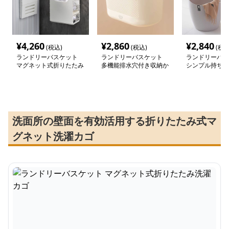
¥
4,260
¥
2,860
¥
2,840
(税込)
(税込)
(税込
ランドリーバスケット
ランドリーバスケット
ランドリーバス
マグネット式折りたたみ
多機能排水穴付き収納か
シンプル持ち手
洗濯カゴ
ご
かご
洗面所の壁面を有効活用する折りたたみ式マ
グネット洗濯カゴ