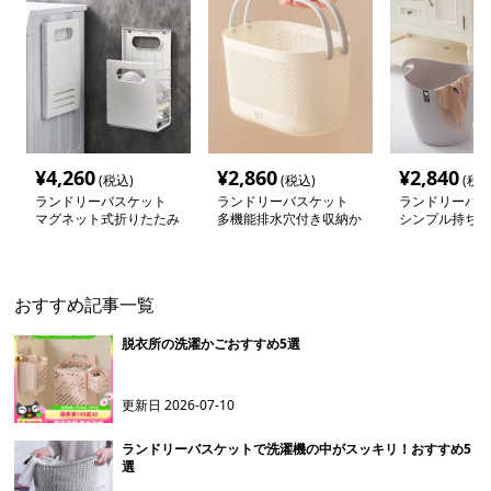
¥
4,260
¥
2,860
¥
2,840
(税込)
(税込)
(税込
ランドリーバスケット
ランドリーバスケット
ランドリーバス
マグネット式折りたたみ
多機能排水穴付き収納か
シンプル持ち手
洗濯カゴ
ご
かご
おすすめ記事一覧
脱衣所の洗濯かごおすすめ5選
更新日
2026-07-10
ランドリーバスケットで洗濯機の中がスッキリ！おすすめ5
選