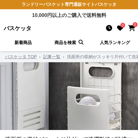
ランドリーバスケット
専門通販サイト
バスケッタ
10,000
円以上のご購入で送料無料
0
0
バスケッタ
新着商品
商品を検索
人気ランキング
バスケッタ TOP
›
記事一覧
›
洗面所の収納がスッキリ片付いて洗