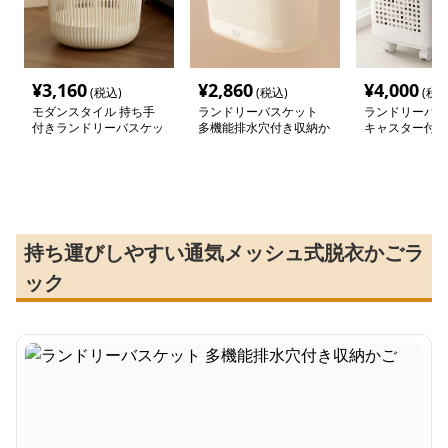
¥
3,160
¥
2,860
¥
4,000
(税込)
(税込)
(税込
モダンスタイル 持ち手
ランドリーバスケット
ランドリーバス
付きランドリーバスケッ
多機能排水穴付き収納か
キャスター付き
ト
ご
シュバスケット
持ち運びしやすい通気メッシュ式脱衣かごラ
ック