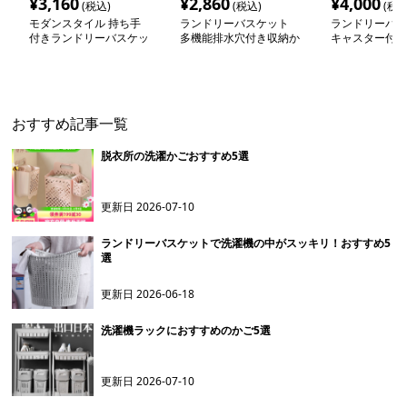
¥
3,160
¥
2,860
¥
4,000
(税込)
(税込)
(税込
モダンスタイル 持ち手
ランドリーバスケット
ランドリーバス
付きランドリーバスケッ
多機能排水穴付き収納か
キャスター付き
ト
ご
シュバスケット
おすすめ記事一覧
脱衣所の洗濯かごおすすめ5選
更新日
2026-07-10
ランドリーバスケットで洗濯機の中がスッキリ！おすすめ5
選
更新日
2026-06-18
洗濯機ラックにおすすめのかご5選
更新日
2026-07-10