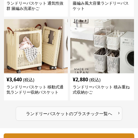
ランドリーバスケット 通気性抜
藤編み風大容量ランドリーバス
群 籐編み洗濯かご
ケット
¥
3,640
¥
2,880
(税込)
(税込)
ランドリーバスケット 移動式通
ランドリーバスケット 積み重ね
気ランドリー収納バスケット
式収納かご
›
ランドリーバスケット
の
プラスチック
一覧へ