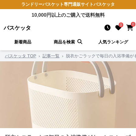
ランドリーバスケット
専門通販サイト
バスケッタ
10,000
円以上のご購入で送料無料
0
0
バスケッタ
新着商品
商品を検索
人気ランキング
バスケッタ TOP
›
記事一覧
›
脱衣かごラックで毎日の入浴準備が