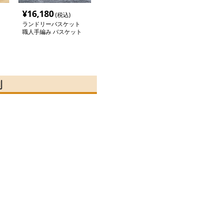
¥
16,180
(税込)
ランドリーバスケット
職人手編み バスケット
収納かご
利