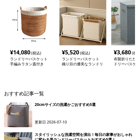
¥
14,080
¥
5,520
¥
3,680
(税込)
(税込)
(税込
ランドリーバスケット
ランドリーバスケット
布製折りたたみ
手編みラタン蓋付き
織り目の優美なランドリ
ドリーバスケッ
ー収納
おすすめ記事一覧
20cmサイズの洗濯かごおすすめ5選
更新日
2026-07-10
スタイリッシュな洗濯空間を演出！毎日の家事がおしゃれ
に変わる黒ランドリーバスケットおすすめ5選！