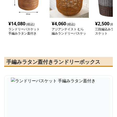
¥
14,080
¥
4,060
¥
2,500
(税込)
(税込)
(税込
ランドリーバスケット
アジアンテイスト むら
三段編込みラン
手編みラタン蓋付き
編みランドリーバスケッ
スケット
ト
手編みラタン蓋付きランドリーボックス