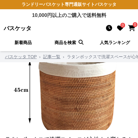
ランドリーバスケット
専門通販サイト
バスケッタ
10,000
円以上のご購入で送料無料
0
0
バスケッタ
新着商品
商品を検索
人気ランキング
バスケッタ TOP
›
記事一覧
›
ラタンボックスで洗濯スペースが心