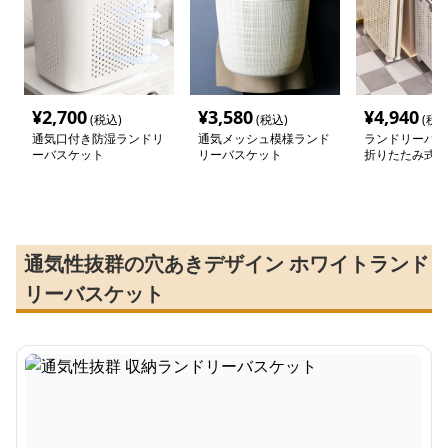
¥
2,700
¥
3,580
¥
4,940
(税込)
(税込)
(税込
通気口付き防湿ランドリ
通気メッシュ模様ランド
ランドリーバス
ーバスケット
リーバスケット
折りたたみ式通
ュランドリー
通気性抜群の穴あきデザイン ホワイトランド
リーバスケット