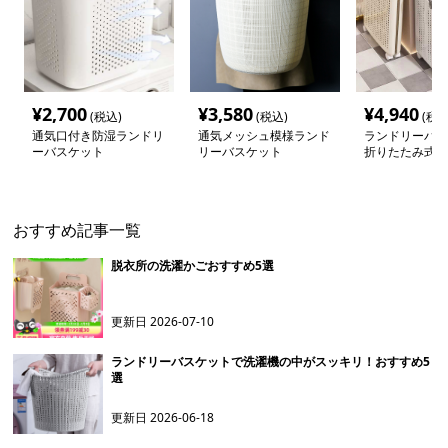
¥
2,700
¥
3,580
¥
4,940
(税込)
(税込)
(税込
通気口付き防湿ランドリ
通気メッシュ模様ランド
ランドリーバス
ーバスケット
リーバスケット
折りたたみ式通
ュランドリー
おすすめ記事一覧
脱衣所の洗濯かごおすすめ5選
更新日
2026-07-10
ランドリーバスケットで洗濯機の中がスッキリ！おすすめ5
選
更新日
2026-06-18