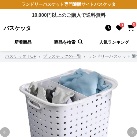
ランドリーバスケット
専門通販サイト
バスケッタ
10,000
円以上のご購入で送料無料
0
0
バスケッタ
新着商品
商品を検索
人気ランキング
バスケッタ TOP
›
プラスチックの一覧
›
ランドリーバスケット 通
Previous slide
Ne