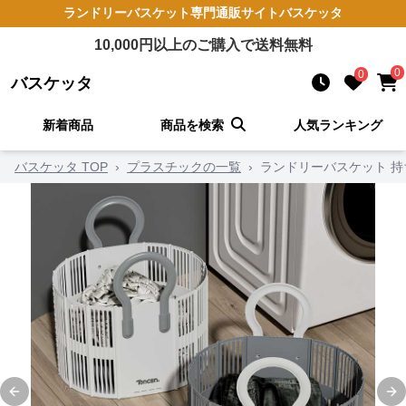
ランドリーバスケット
専門通販サイト
バスケッタ
10,000
円以上のご購入で送料無料
0
0
バスケッタ
新着商品
商品を検索
人気ランキング
バスケッタ TOP
›
プラスチックの一覧
›
ランドリーバスケット 
Previous slide
Ne