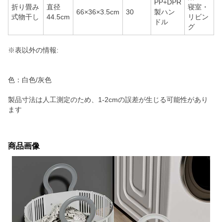
PP+DPR
折り畳み
直径
寝室・
66×36×3.5cm
30
製ハン
式物干し
44.5cm
リビン
ドル
グ
※表以外の情報:
色：白色/灰色
製品寸法は人工測定のため、1-2cmの誤差が生じる可能性があり
ます
商品画像