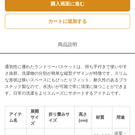
購入画面に進む
カートに追加する
商品説明
通気性に優れたランドリーバスケットは、持ち手付きで使いやす
さ抜群。洗濯物の分別が簡単な縦型デザインが特徴です。スリム
な形状は狭いスペースにもぴったりフィット。耐久性のあるプラ
スチック製なので、水洗いが可能で常に清潔に保つことができま
す。日常の洗濯をよりスムーズにサポートするアイテムです。
展開
アイテ
折り畳みサ
高さ
サイ
材質
用途
ム名
イズ
(cm)
ズ
浴室・