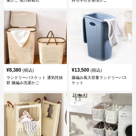
濯かご 強力粘着式
持ち手付き整理かご
¥
8,380
¥
13,500
(税込)
(税込)
ランドリーバスケット 通気性抜
藤編み風大容量ランドリーバス
群 籐編み洗濯かご
ケット