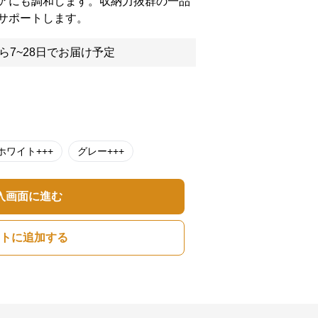
アにも調和します。収納力抜群の一品
サポートします。
ら7~28日でお届け予定
ホワイト+++
グレー+++
入画面に進む
トに追加する