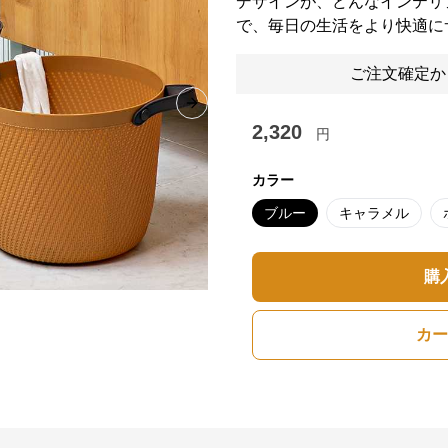
デザインが、どんなインテリ
で、毎日の生活をより快適に
ご注文確定か
Next slide
2,320
円
カラー
ブルー
キャラメル
購
カー