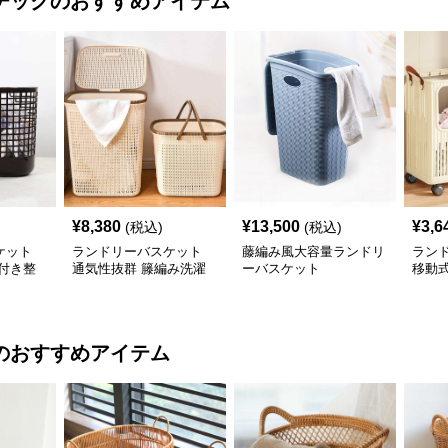
チック
のおすすめアイテム
¥
8,380
¥
13,500
¥
3,6
(税込)
(税込)
ケット
ランドリーバスケット
藤編み風大容量ランドリ
ラン
付き整
通気性抜群 籐編み洗濯
ーバスケット
移動
かご
納バ
のおすすめアイテム