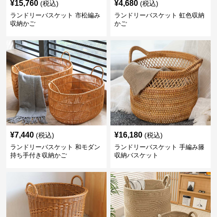
¥
15,760
¥
4,680
(税込)
(税込)
ランドリーバスケット 市松編み
ランドリーバスケット 虹色収納
収納かご
かご
¥
7,440
¥
16,180
(税込)
(税込)
ランドリーバスケット 和モダン
ランドリーバスケット 手編み籐
持ち手付き収納かご
収納バスケット