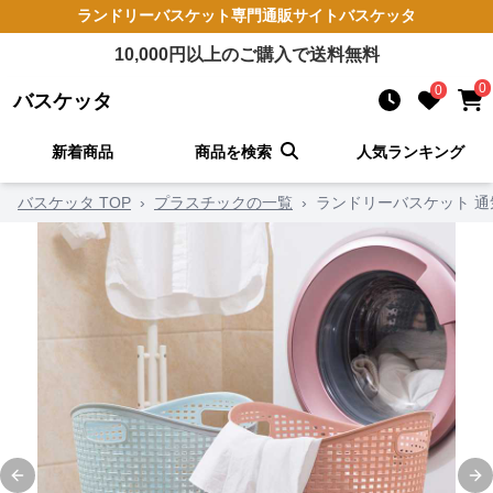
ランドリーバスケット
専門通販サイト
バスケッタ
10,000
円以上のご購入で送料無料
0
0
バスケッタ
新着商品
商品を検索
人気ランキング
バスケッタ TOP
›
プラスチックの一覧
›
ランドリーバスケット 通
Previous slide
Ne