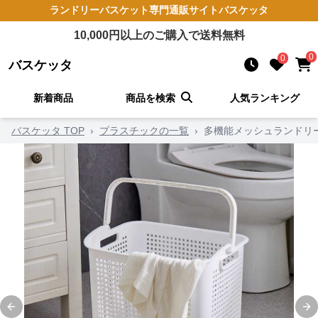
ランドリーバスケット
専門通販サイト
バスケッタ
10,000
円以上のご購入で送料無料
0
0
バスケッタ
新着商品
商品を検索
人気ランキング
バスケッタ TOP
›
プラスチックの一覧
›
多機能メッシュランドリ
Previous slide
Ne