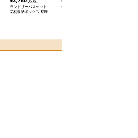
¥
2,780
¥
2,700
¥
3,160
(税込)
(税込)
(税込
ランドリーバスケット
ランドリーバスケット
ランドリーバス
花柄収納ボックス 整理
北欧柄の折りたたみ収納
恐竜柄 収納バ
整頓
バスケット
おもちゃ入れ